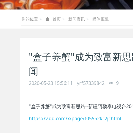
你的位置
新闻资讯
媒体报道
首页
"盒子养蟹"成为致富新思路
闻
2020-05-23 15:56:11
yrf57339842
9
"盒子养蟹"成为致富新思路--新疆阿勒泰电视台201
https://v.qq.com/x/page/t05562kr2jr.html