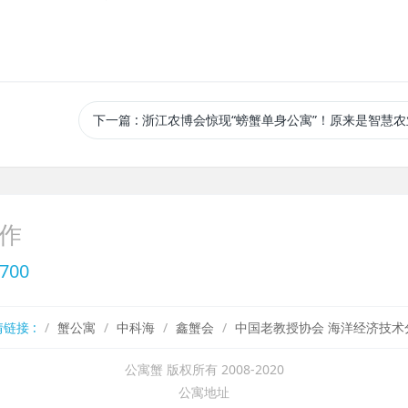
下一篇
: 浙江农博会惊现“螃蟹单身公寓”！原来是智慧农业！（浙江电视台经济生活频道--经济新闻201811
作
700
链接 :
蟹公寓
中科海
鑫蟹会
中国老教授协会 海洋经济技术
公寓蟹 版权所有 2008-2020
公寓地址