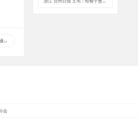
浙江 台州日报 王韦：给梭子蟹建“单身公寓”
25）
分会