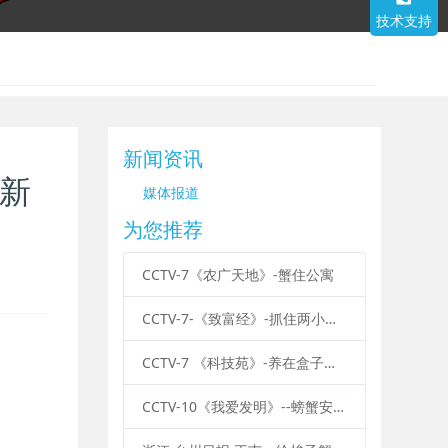
技术支持
新闻资讯
7新
媒体报道
为您推荐
CCTV-7《农广天地》-蟹住公寓
CCTV-7-《致富经》-抓住两小时 他靠软壳蟹发硬财
CCTV-7 《科技苑》-养在盒子里的螃蟹
CCTV-10《我爱发明》--螃蟹安家记