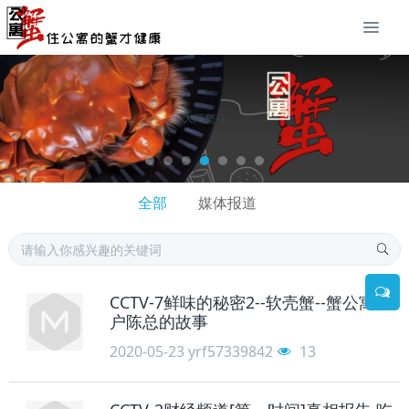
大闸蟹-2
全部
媒体报道
CCTV-7鲜味的秘密2--软壳蟹--蟹公寓客
户陈总的故事
2020-05-23
yrf57339842
13