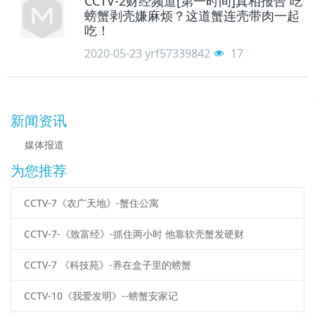
CCTV-2财经频道[第一时间]真相报告 吃
螃蟹剥壳嫌麻烦？这道蟹连壳带肉一起
吃！
2020-05-23
yrf57339842
17
新闻资讯
媒体报道
为您推荐
CCTV-7《农广天地》-蟹住公寓
CCTV-7-《致富经》-抓住两小时 他靠软壳蟹发硬财
CCTV-7 《科技苑》-养在盒子里的螃蟹
CCTV-10《我爱发明》--螃蟹安家记